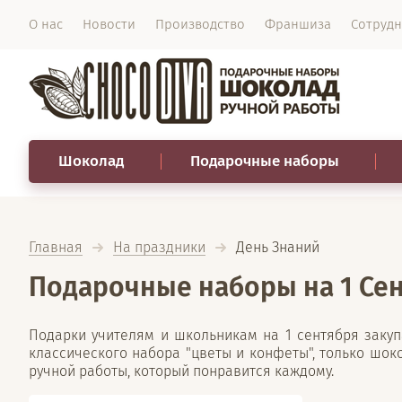
О нас
Новости
Производство
Франшиза
Сотрудн
Шоколад
Подарочные наборы
Главная
На праздники
  День Знаний
Подарочные наборы на 1 Се
Подарки учителям и школьникам на 1 сентября заку
классического набора "цветы и конфеты", только шок
ручной работы, который понравится каждому.