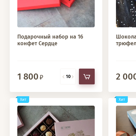
Подарочный набор на 16
Шокола
конфет Сердце
трюфел
1 800
2 00
Хит
Хит