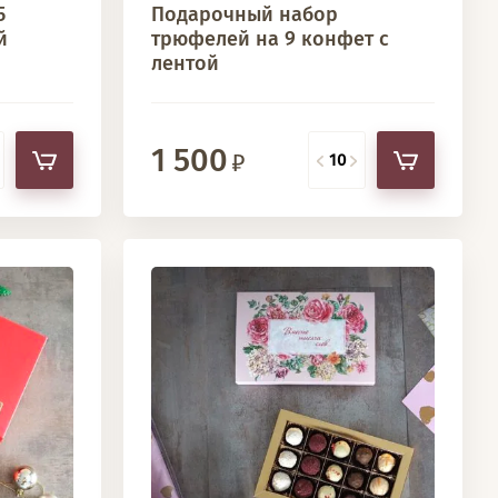
5
Подарочный набор
й
трюфелей на 9 конфет с
лентой
1 500