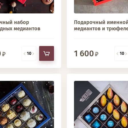
чный набор
Подарочный именной
дных медиантов
медиантов и трюфел
0
1 600