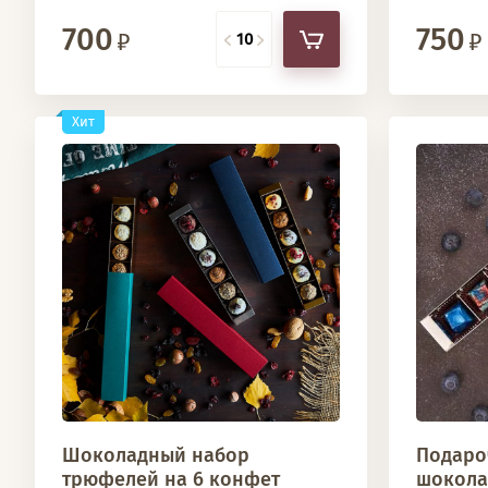
700
750
Хит
Шоколадный набор
Подаро
трюфелей на 6 конфет
шокола