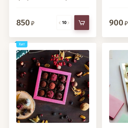
850
900
Хит